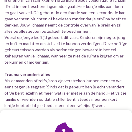
jij er enorm van schrikken en je zo machteloos voelen dat je lichaam
direct in een beschermingsmodus gaat. Hier kun je niks aan doen
en gaat vanzelf. Dit gebeurt in een fractie van een seconde. Je kan
gaan vechten, vluchten of bevriezen zonder dat je erbij na hoeft te
denken. Jouw lichaam neemt de controle over van je brein en zal
alles op alles zetten op zichzelf te beschermen.
Vooral op jonge leeftijd gebeurt dit vaak. Kinderen zijn nog te jong
en buiten machten om zichzelf te kunnen verdedigen. Deze heftige
gebeurtenissen worden als herinneringen bewaard in het cel
geheugen van je lichaam, wanneer ze niet de ruimte krijgen om er
te kunnen of mogen zijn.
Trauma verandert alles
Als er maanden of zelfs jaren zijn verstreken kunnen mensen wel
eens tegen je zeggen: 'Sinds dat is gebeurt ben je echt verandert'
of 'Je bent jezelf niet meer, wat is er met je aan de hand'. Het valt je
familie of vrienden op dat je stiller bent, steeds meer een kort
lontje hebt of dat je steeds meer alleen wil zijn. Jij weet
waarschijnlijk ook niet waardoor het komt. Je zit niet zo lekker in je
vel en voelt je er schuldig over, maar je kunt het niet tegenhouden.
Trauma die destijds geen ruimte heeft gekregen om af te voeren,
om te helen, heeft zich energetisch vastgezet in je lichaam. De