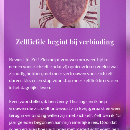
Zelfliefde begint bij verbinding
Bewust Je-Zelf Zien helpt vrouwen om weer tijd te
nemen voor zichzelf, zodat zij opnieuw leren voelen wat
zij nodig hebben, met meer vertrouwen voor zichzelf
durven kiezen en stap voor stap meer zelfliefde ervaren
in het dagelijks leven.
Even voorstellen, ik ben Jenny Thurlings en ik help
vrouwen die zichzelf onbewust zijn kwijtgeraakt en weer
terug in verbinding willen zijn met zichzelf. Zelf ben ik 15
jaar geleden begonnen aan mijn innerlijke reis. Doordat
ik heb ervaren hoe verbinden met mezelf écht voelt, heb