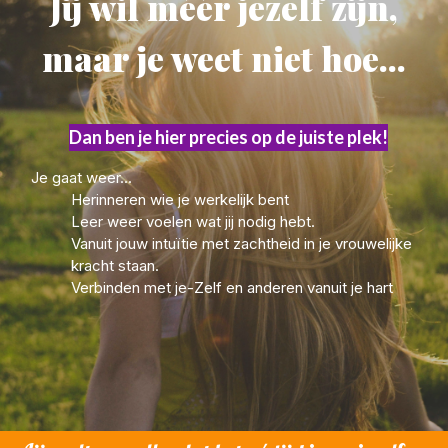
Jij wil méér jezelf zijn,
maar je weet niet hoe...
Dan ben je hier precies op de juiste plek!
Je gaat weer...
Herinneren wie je werkelijk bent
Leer weer voelen wat jij nodig hebt.
Vanuit jouw intuïtie met zachtheid in je vrouwelijke
kracht staan.
Verbinden met je-Zelf en anderen vanuit je hart