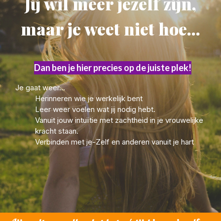
Jij wil méér jezelf zijn,
maar je weet niet hoe...
Dan ben je hier precies op de juiste plek!
Je gaat weer...
Herinneren wie je werkelijk bent
Leer weer voelen wat jij nodig hebt.
Vanuit jouw intuïtie met zachtheid in je vrouwelijke
kracht staan.
Verbinden met je-Zelf en anderen vanuit je hart