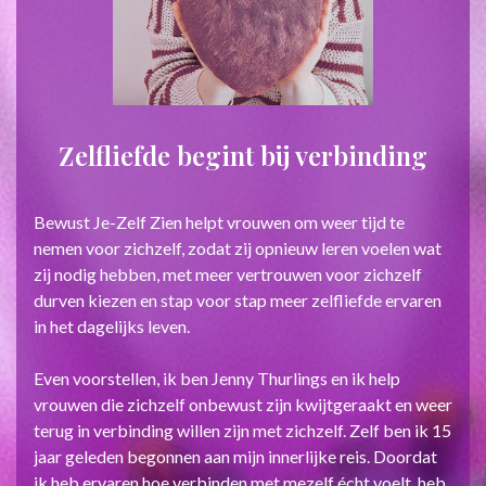
Zelfliefde begint bij verbinding
Bewust Je-Zelf Zien helpt vrouwen om weer tijd te
nemen voor zichzelf, zodat zij opnieuw leren voelen wat
zij nodig hebben, met meer vertrouwen voor zichzelf
durven kiezen en stap voor stap meer zelfliefde ervaren
in het dagelijks leven.
Even voorstellen, ik ben Jenny Thurlings en ik help
vrouwen die zichzelf onbewust zijn kwijtgeraakt en weer
terug in verbinding willen zijn met zichzelf. Zelf ben ik 15
jaar geleden begonnen aan mijn innerlijke reis. Doordat
ik heb ervaren hoe verbinden met mezelf écht voelt, heb